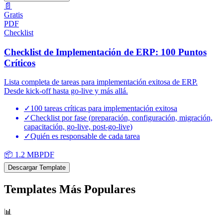
📄
Gratis
PDF
Checklist
Checklist de Implementación de ERP: 100 Puntos
Críticos
Lista completa de tareas para implementación exitosa de ERP.
Desde kick-off hasta go-live y más allá.
✓
100 tareas críticas para implementación exitosa
✓
Checklist por fase (preparación, configuración, migración,
capacitación, go-live, post-go-live)
✓
Quién es responsable de cada tarea
📦
1.2 MB
PDF
Descargar Template
Templates Más Populares
📊