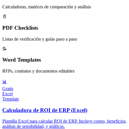
Calculadoras, matrices de comparación y análisis
📄
PDF Checklists
Listas de verificación y guías paso a paso
📝
Word Templates
RFPs, contratos y documentos editables
📊
Gratis
Excel
Template
Calculadora de ROI de ERP (Excel)
Plantilla Excel para calcular ROI de ERP. Incluye costos, beneficios,
análisis de sensibilidad, y gráficos.