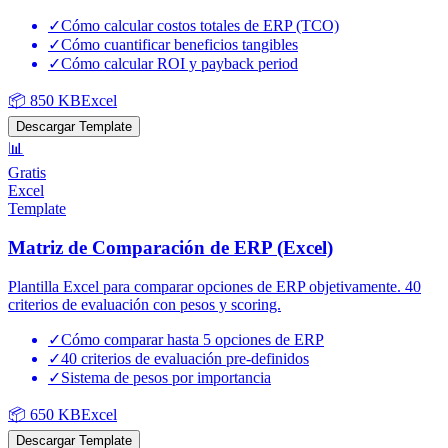
✓
Cómo calcular costos totales de ERP (TCO)
✓
Cómo cuantificar beneficios tangibles
✓
Cómo calcular ROI y payback period
📦
850 KB
Excel
Descargar Template
📊
Gratis
Excel
Template
Matriz de Comparación de ERP (Excel)
Plantilla Excel para comparar opciones de ERP objetivamente. 40
criterios de evaluación con pesos y scoring.
✓
Cómo comparar hasta 5 opciones de ERP
✓
40 criterios de evaluación pre-definidos
✓
Sistema de pesos por importancia
📦
650 KB
Excel
Descargar Template