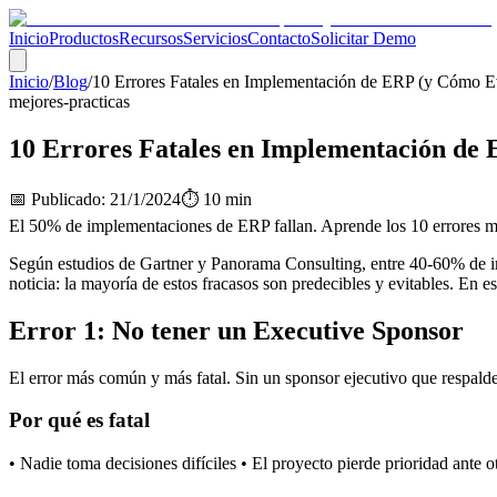
Inicio
Productos
Recursos
Servicios
Contacto
Solicitar Demo
Inicio
/
Blog
/
10 Errores Fatales en Implementación de ERP (y Cómo Ev
mejores-practicas
10 Errores Fatales en Implementación de 
📅
Publicado
:
21/1/2024
⏱️
10 min
El 50% de implementaciones de ERP fallan. Aprende los 10 errores má
Según estudios de Gartner y Panorama Consulting, entre 40-60% de im
noticia: la mayoría de estos fracasos son predecibles y evitables. En 
Error 1: No tener un Executive Sponsor
El error más común y más fatal. Sin un sponsor ejecutivo que respalde 
Por qué es fatal
• Nadie toma decisiones difíciles • El proyecto pierde prioridad ante 