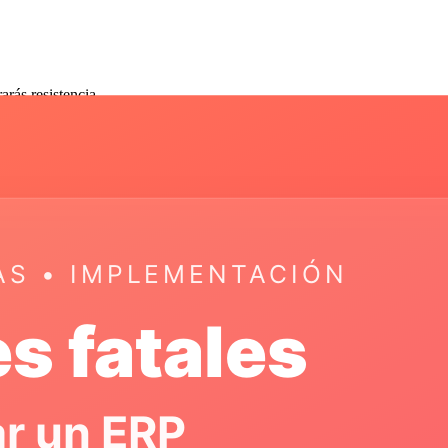
rás resistencia.
a moral del equipo • Alta rotación de personal • Sabotaje pasivo
de el inicio • Celebra quick wins • Escucha feedback y actúa • Reconoc
ado • Más personalizaciones de lo planeado • Problemas de integración 