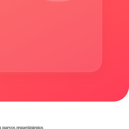
ance semanalmente • Escala o reduce scope si es necesario
ión de usuarios • ROI
ca resultados
n nuevos requerimientos