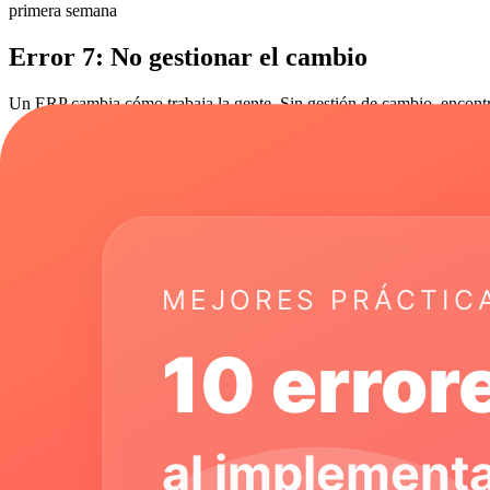
primera semana
Error 7: No gestionar el cambio
Un ERP cambia cómo trabaja la gente. Sin gestión de cambio, encontra
Señales de mala gestión de cambio
• "El sistema anterior era mejor" • Usuarios buscan workarounds • Baj
Cómo evitarlo
• Comunica el "por qué" (no solo el "qué") • Involucra a usuarios des
Error 8: Subestimar tiempo y costo
El 80% de proyectos ERP se pasan de tiempo y presupuesto.
Por qué pasa
• Scope creep (agregar funcionalidad) • Datos más sucios de lo esper