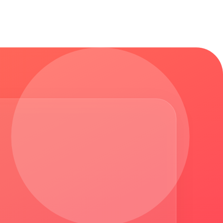
e a early adopters • Sé paciente: el cambio toma tiempo
• Resistencia al cambio