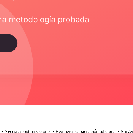
congélalo • Usa metodología ágil (entregas incrementales) • Revisa av
os (costos, margen, etc.) • Adopción (% de usuarios activos) • Satisfacc
 • Mide a 3, 6, 12 meses post go-live • Compara vs baseline • Comuni
• Necesitas optimizaciones • Requieres capacitación adicional • Surge