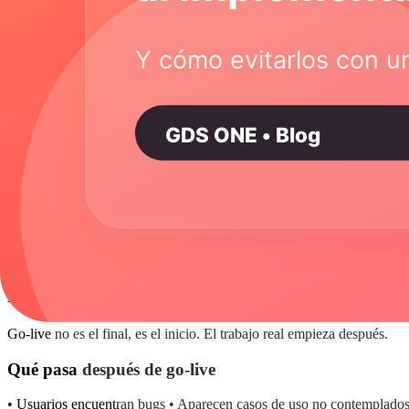
Cómo evitarlo
• Agrega 30% de buffer a tiempo y costo • Define scope claramente y 
Error 9: No medir resultados
Si no mides, no sabes si el ERP fue exitoso o no.
Qué medir
• KPIs operacionales (tiempo de ciclo, errores, etc.) • KPIs financier
Cómo evitarlo
• Define KPIs ANTES de implementar • Mide baseline (antes del ERP)
Error 10: Declarar victoria muy pronto
Go-live no es el final, es el inicio. El trabajo real empieza después.
Qué pasa después de go-live
• Usuarios encuentran bugs • Aparecen casos de uso no contemplados 